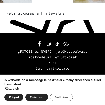
Feliratkozás a hírlevélre
„FOTÓZZ és NYERJ” játékszabályzat
Adatvédelmi nyilatkozat
ÁSZF
Süti tájékoztató
© 2023-2026 AKADÉMIA KÁVÉZÓ Kft.
A weboldalon a minőségi felhasználói élmény érdekében sütiket
használunk.
Részletek
Elfogad
Elutasítom
Beállítások