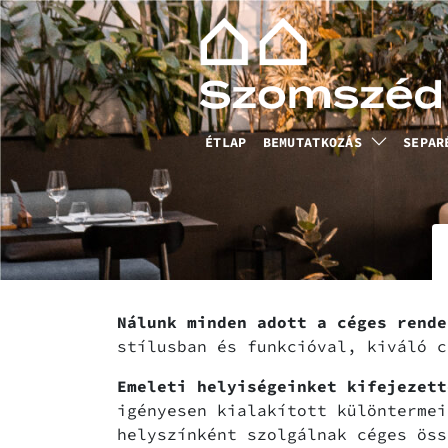
ÉTLAP
BEMUTATKOZÁS
SEPAR
Nálunk minden adott a céges rende
stílusban és funkcióval, kiváló c
Emeleti helyiségeinket kifejezett
igényesen kialakított különtermei
helyszínként szolgálnak céges öss