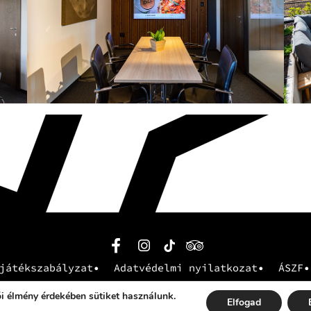
játékszabályzat
Adatvédelmi nyilatkozat
ÁSZF
© 2023-2026 AKADÉMIA KÁVÉZÓ Kft.
i élmény érdekében sütiket használunk.
Elfogad