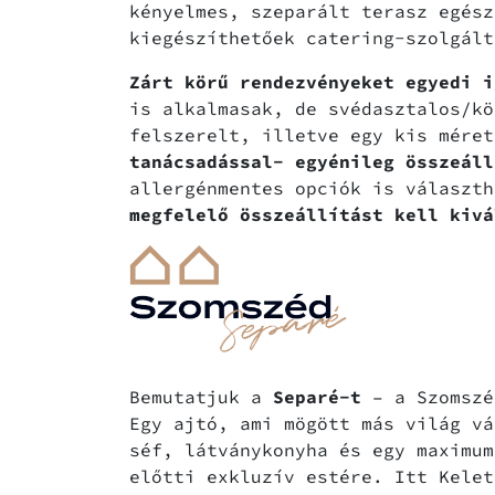
kényelmes, szeparált terasz egész
kiegészíthetőek catering-szolgált
Zárt körű rendezvényeket egyedi i
is alkalmasak, de svédasztalos/kö
felszerelt, illetve egy kis méret
tanácsadással- egyénileg összeál
allergénmentes opciók is választh
megfelelő összeállítást kell kivá
Bemutatjuk a
Separé-t
– a Szomszé
Egy ajtó, ami mögött más világ vá
séf, látványkonyha és egy maximu
előtti exkluzív estére. Itt Kele