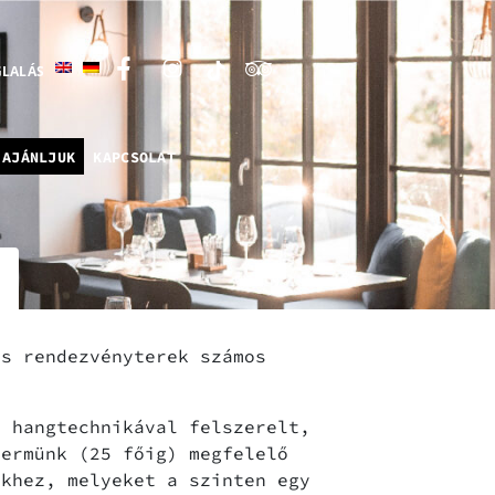
LALÁS
 AJÁNLJUK
KAPCSOLAT
es rendezvényterek számos
 hangtechnikával felszerelt,
termünk (25 főig) megfelelő
ekhez, melyeket a szinten egy