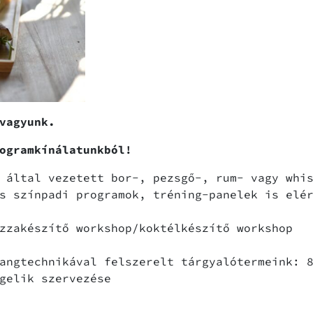
vagyunk.
ogramkínálatunkból!
 által vezetett bor-, pezsgő-, rum- vagy whi
s színpadi programok, tréning-panelek is elé
zzakészítő workshop/koktélkészítő workshop
angtechnikával felszerelt tárgyalótermeink: 
ggelik szervezése