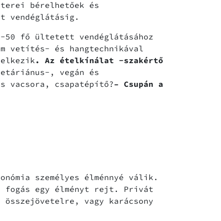
yterei bérelhetőek és
tt vendéglátásig.
-50 fő ültetett vendéglátásához
em vetítés- és hangtechnikával
delkezik
. Az ételkínálat -szakértő
getáriánus-, vegán és
es vacsora, csapatépítő?
– Csupán a
onómia személyes élménnyé válik.
n fogás egy élményt rejt. Privát
i összejövetelre, vagy karácsony
.