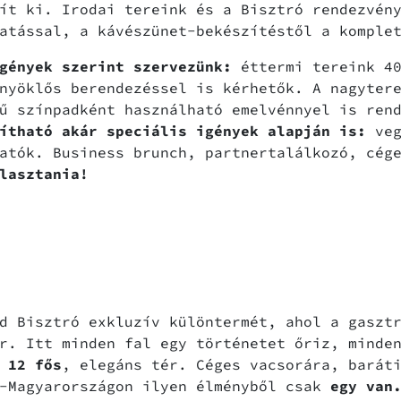
ít ki. Irodai tereink és a Bisztró rendezvén
atással, a kávészünet-bekészítéstől a komple
gények szerint szervezünk:
éttermi tereink 40
nyöklős berendezéssel is kérhetők. A nagyter
ű színpadként használható emelvénnyel is ren
lítható akár speciális igények alapján is:
ve
atók. Business brunch, partnertalálkozó, cég
lasztania!
d Bisztró exkluzív különtermét, ahol a gasztr
r. Itt minden fal egy történetet őriz, minde
m
12 fős
, elegáns tér. Céges vacsorára, barát
t-Magyarországon ilyen élményből csak
egy van