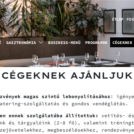
ÉTLAP
FOG
É
GASZTRONÓMIA
BUSINESS-MENÜ
PROGRAMOK
CÉGEKNEK
CÉGEKNEK AJÁNLJUK
zvények magas szintű lebonyolításához
: igény
atering-szolgáltatás és gondos vendéglátás.
en ennek szolgálatába állítottuk:
vetítés- és
nk és tárgyalóink (2-8 fő), valamint tréning
zejövetelekhez, megbeszélésekhez, rendezvény