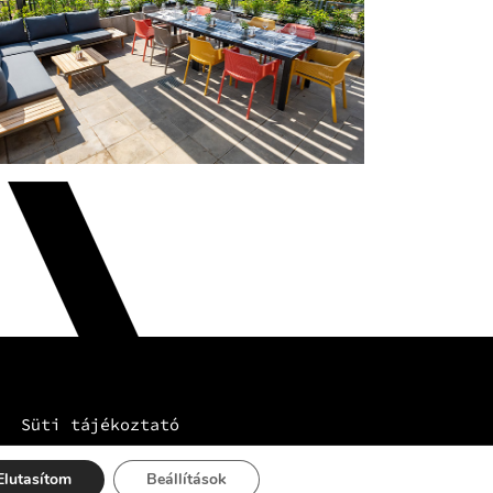
Süti tájékoztató
Elutasítom
Beállítások