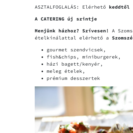
ASZTALFOGLALÁS: Elérhető
keddtől 
A CATERING új szintje
Menjünk házhoz? Szívesen!
A Szoms
ételkínálattal elérhető a
Szomszé
gourmet szendvicsek,
fish&chips, miniburgerek,
házi bagett/kenyér,
meleg ételek,
prémium desszertek