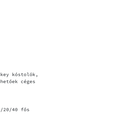
skey kóstolók,
rhetőek céges
8/20/40 fős