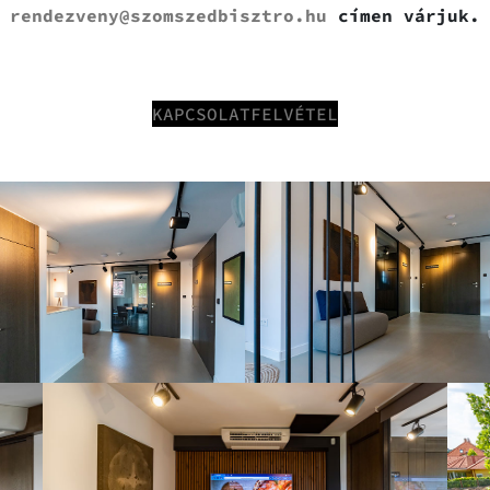
a
rendezveny@szomszedbisztro.hu
címen várjuk.
KAPCSOLATFELVÉTEL