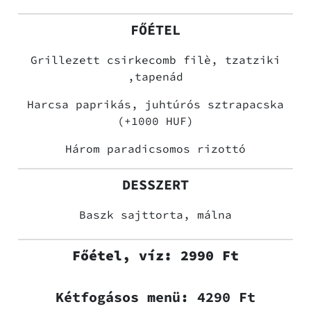
FŐÉTEL
Grillezett csirkecomb filè, tzatziki
,tapenád
Harcsa paprikás, juhtúrós sztrapacska
(+1000 HUF)
Három paradicsomos rizottó
DESSZERT
Baszk sajttorta, málna
Főétel, víz: 2990 Ft
Kétfogásos menü: 4290 Ft