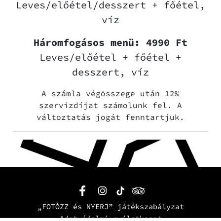
Leves/előétel/desszert + főétel,
víz
Háromfogásos menü: 4990 Ft
Leves/előétel + főétel +
desszert, víz
A számla végösszege után 12%
szervizdíjat számolunk fel. A
változtatás jogát fenntartjuk.
„FOTÓZZ és NYERJ” játékszabályzat
Adatvédelmi nyilatkozat