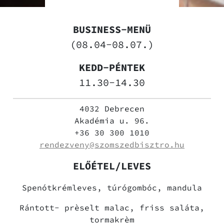
BUSINESS-MENÜ
(08.04-08.07.)
KEDD-PÉNTEK
11.30-14.30
4032 Debrecen
Akadémia u. 96.
+36 30 300 1010
rendezveny@szomszedbisztro.hu
ELŐÉTEL/LEVES
Spenótkrémleves, túrógombóc, mandula
Rántott- prèselt malac, friss saláta,
tormakrèm